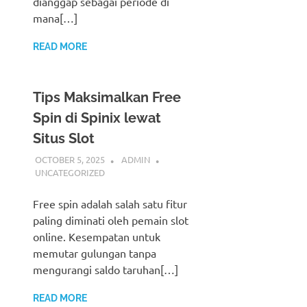
dianggap sebagai periode di
mana[…]
READ MORE
Tips Maksimalkan Free
Spin di Spinix lewat
Situs Slot
OCTOBER 5, 2025
ADMIN
UNCATEGORIZED
Free spin adalah salah satu fitur
paling diminati oleh pemain slot
online. Kesempatan untuk
memutar gulungan tanpa
mengurangi saldo taruhan[…]
READ MORE