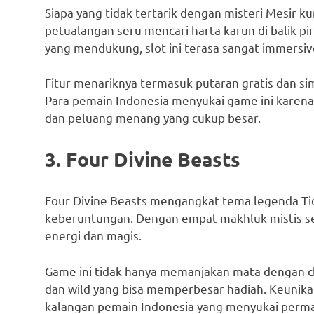
Siapa yang tidak tertarik dengan misteri Mesir
petualangan seru mencari harta karun di balik pi
yang mendukung, slot ini terasa sangat immersiv
Fitur menariknya termasuk putaran gratis dan s
Para pemain Indonesia menyukai game ini karena
dan peluang menang yang cukup besar.
3. Four Divine Beasts
Four Divine Beasts mengangkat tema legenda Ti
keberuntungan. Dengan empat makhluk mistis seb
energi dan magis.
Game ini tidak hanya memanjakan mata dengan des
dan wild yang bisa memperbesar hadiah. Keunik
kalangan pemain Indonesia yang menyukai perma