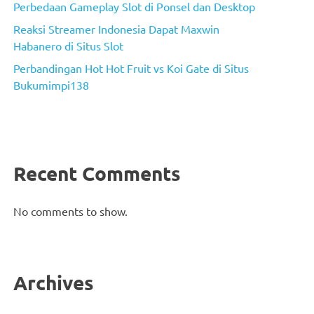
Perbedaan Gameplay Slot di Ponsel dan Desktop
Reaksi Streamer Indonesia Dapat Maxwin
Habanero di Situs Slot
Perbandingan Hot Hot Fruit vs Koi Gate di Situs
Bukumimpi138
Recent Comments
No comments to show.
Archives