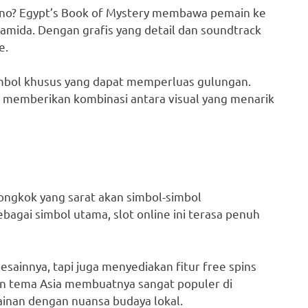
 kuno? Egypt’s Book of Mystery membawa pemain ke
ramida. Dengan grafis yang detail dan soundtrack
e.
imbol khusus yang dapat memperluas gulungan.
 memberikan kombinasi antara visual yang menarik
ongkok yang sarat akan simbol-simbol
agai simbol utama, slot online ini terasa penuh
ainnya, tapi juga menyediakan fitur free spins
an tema Asia membuatnya sangat populer di
inan dengan nuansa budaya lokal.