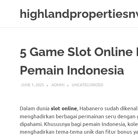
Skip
highlandproperties
to
content
5 Game Slot Online 
Pemain Indonesia
JUNE 1, 2025
ADMIN
UNCATEGORIZED
Dalam dunia
, Habanero sudah dikenal
slot online
menghadirkan berbagai permainan seru dengan 
dipahami. Khususnya bagi pemain Indonesia, kol
menghadirkan tema-tema unik dan fitur bonus y