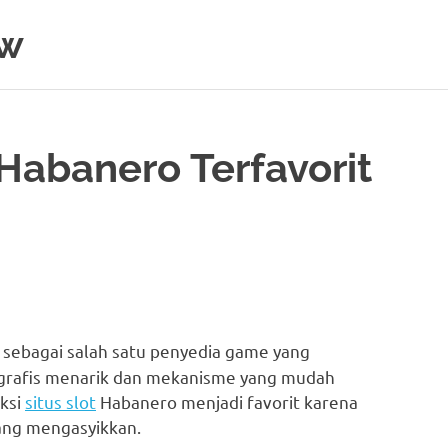
nw
Habanero Terfavorit
 sebagai salah satu penyedia game yang
grafis menarik dan mekanisme yang mudah
eksi
situs slot
Habanero menjadi favorit karena
ang mengasyikkan.