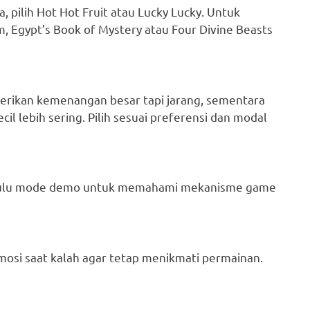
 pilih Hot Hot Fruit atau Lucky Lucky. Untuk
 Egypt’s Book of Mystery atau Four Divine Beasts
berikan kemenangan besar tapi jarang, sementara
l lebih sering. Pilih sesuai preferensi dan modal
a dulu mode demo untuk memahami mekanisme game
mosi saat kalah agar tetap menikmati permainan.