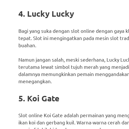
4. Lucky Lucky
Bagi yang suka dengan slot online dengan gaya kl
tepat. Slot ini mengingatkan pada mesin slot tra
buahan.
Namun jangan salah, meski sederhana, Lucky L
terutama lewat simbol tujuh merah yang menjadi s
dalamnya memungkinkan pemain menggandakan 
menegangkan.
5. Koi Gate
Slot online Koi Gate adalah permainan yang men
ikan koi dan gerbang kuil. Warna-warna cerah 