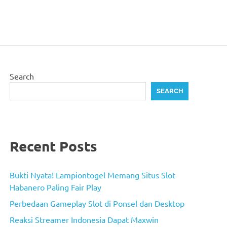
Search
SEARCH
Recent Posts
Bukti Nyata! Lampiontogel Memang Situs Slot
Habanero Paling Fair Play
Perbedaan Gameplay Slot di Ponsel dan Desktop
Reaksi Streamer Indonesia Dapat Maxwin