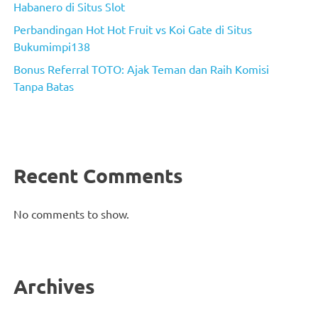
Habanero di Situs Slot
Perbandingan Hot Hot Fruit vs Koi Gate di Situs
Bukumimpi138
Bonus Referral TOTO: Ajak Teman dan Raih Komisi
Tanpa Batas
Recent Comments
No comments to show.
Archives