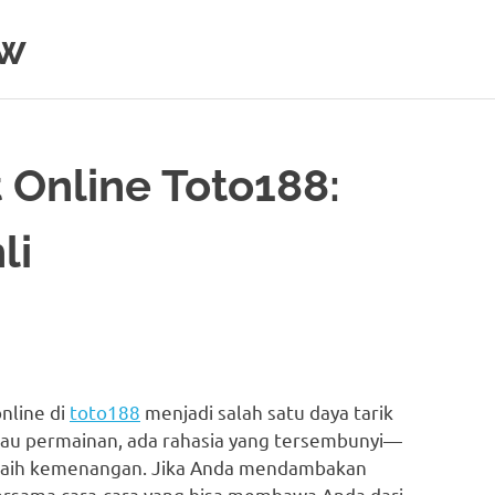
nw
 Online Toto188:
li
online di
toto188
menjadi salah satu daya tarik
lau permainan, ada rahasia yang tersembunyi—
meraih kemenangan. Jika Anda mendambakan
i bersama cara-cara yang bisa membawa Anda dari