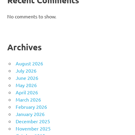
No comments to show.
Archives
August 2026
July 2026
June 2026
May 2026
April 2026
March 2026
February 2026
January 2026
December 2025
November 2025