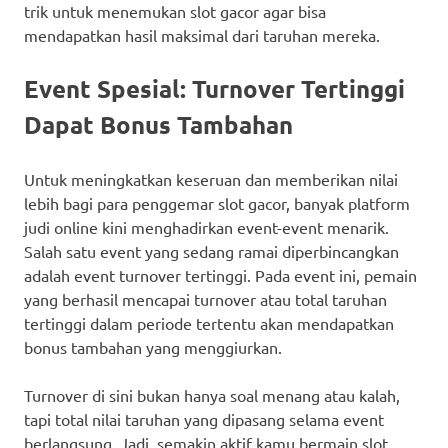
trik untuk menemukan slot gacor agar bisa
mendapatkan hasil maksimal dari taruhan mereka.
Event Spesial: Turnover Tertinggi
Dapat Bonus Tambahan
Untuk meningkatkan keseruan dan memberikan nilai
lebih bagi para penggemar slot gacor, banyak platform
judi online kini menghadirkan event-event menarik.
Salah satu event yang sedang ramai diperbincangkan
adalah event turnover tertinggi. Pada event ini, pemain
yang berhasil mencapai turnover atau total taruhan
tertinggi dalam periode tertentu akan mendapatkan
bonus tambahan yang menggiurkan.
Turnover di sini bukan hanya soal menang atau kalah,
tapi total nilai taruhan yang dipasang selama event
berlangsung. Jadi, semakin aktif kamu bermain slot