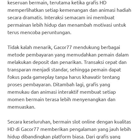
keseruan bermain, terutama ketika grafis HD
memperlihatkan setiap kemenangan dan animasi hadiah
secara dramatis. Interaksi semacam ini membuat
permainan lebih hidup dan menambah motivasi untuk
terus mencoba peruntungan.
Tidak kalah menarik, Gacor77 mendukung berbagai
metode pembayaran yang memudahkan pemain dalam
melakukan deposit dan penarikan. Transaksi cepat dan
transparan menjadi standar, sehingga pemain dapat
fokus pada gameplay tanpa harus khawatir tentang
proses pembayaran. Ditambah lagi, grafis yang
memukau dan animasi interaktif membuat setiap
momen bermain terasa lebih menyenangkan dan
memuaskan.
Secara keseluruhan, bermain slot online dengan kualitas
HD di Gacor77 memberikan pengalaman yang jauh lebih
hidup dibandingkan platform biasa. Dari grafis yang