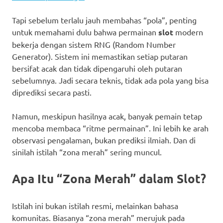
Tapi sebelum terlalu jauh membahas “pola”, penting
untuk memahami dulu bahwa permainan
slot
modern
bekerja dengan sistem RNG (Random Number
Generator). Sistem ini memastikan setiap putaran
bersifat acak dan tidak dipengaruhi oleh putaran
sebelumnya. Jadi secara teknis, tidak ada pola yang bisa
diprediksi secara pasti.
Namun, meskipun hasilnya acak, banyak pemain tetap
mencoba membaca “ritme permainan”. Ini lebih ke arah
observasi pengalaman, bukan prediksi ilmiah. Dan di
sinilah istilah “zona merah” sering muncul.
Apa Itu “Zona Merah” dalam Slot?
Istilah ini bukan istilah resmi, melainkan bahasa
komunitas. Biasanya “zona merah” merujuk pada