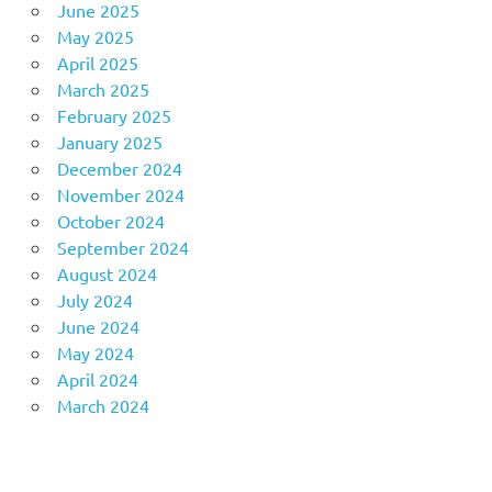
June 2025
May 2025
April 2025
March 2025
February 2025
January 2025
December 2024
November 2024
October 2024
September 2024
August 2024
July 2024
June 2024
May 2024
April 2024
March 2024