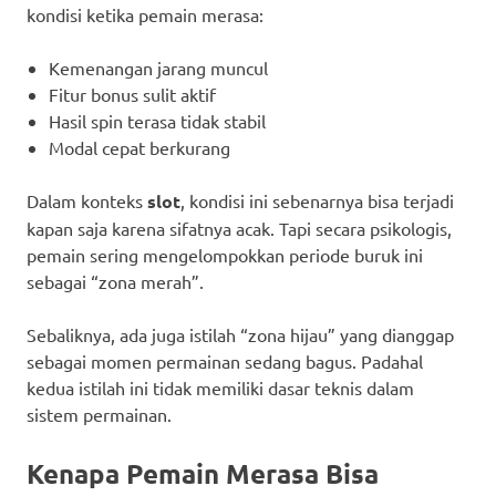
kondisi ketika pemain merasa:
Kemenangan jarang muncul
Fitur bonus sulit aktif
Hasil spin terasa tidak stabil
Modal cepat berkurang
Dalam konteks
slot
, kondisi ini sebenarnya bisa terjadi
kapan saja karena sifatnya acak. Tapi secara psikologis,
pemain sering mengelompokkan periode buruk ini
sebagai “zona merah”.
Sebaliknya, ada juga istilah “zona hijau” yang dianggap
sebagai momen permainan sedang bagus. Padahal
kedua istilah ini tidak memiliki dasar teknis dalam
sistem permainan.
Kenapa Pemain Merasa Bisa