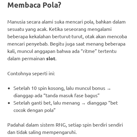
Membaca Pola?
Manusia secara alami suka mencari pola, bahkan dalam
sesuatu yang acak. Ketika seseorang mengalami
beberapa kekalahan berturut-turut, otak akan mencoba
mencari penyebab. Begitu juga saat menang beberapa
kali, muncul anggapan bahwa ada “ritme” tertentu
dalam permainan
slot
.
Contohnya seperti ini:
Setelah 10 spin kosong, lalu muncul bonus →
dianggap ada “tanda masuk fase bagus”
Setelah ganti bet, lalu menang → dianggap “bet
cocok dengan pola”
Padahal dalam sistem RNG, setiap spin berdiri sendiri
dan tidak saling mempengaruhi.