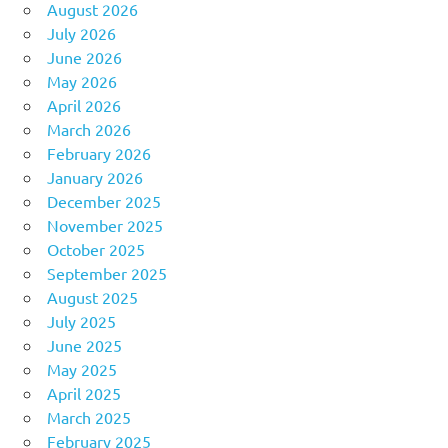
August 2026
July 2026
June 2026
May 2026
April 2026
March 2026
February 2026
January 2026
December 2025
November 2025
October 2025
September 2025
August 2025
July 2025
June 2025
May 2025
April 2025
March 2025
February 2025