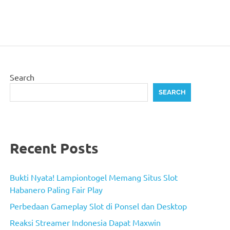
Search
SEARCH
Recent Posts
Bukti Nyata! Lampiontogel Memang Situs Slot
Habanero Paling Fair Play
Perbedaan Gameplay Slot di Ponsel dan Desktop
Reaksi Streamer Indonesia Dapat Maxwin