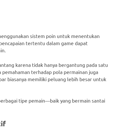
menggunakan sistem poin untuk menentukan
u pencapaian tertentu dalam game dapat
in.
antang karena tidak hanya bergantung pada satu
an pemahaman terhadap pola permainan juga
bar biasanya memiliki peluang lebih besar untuk
 berbagai tipe pemain—baik yang bermain santai
if