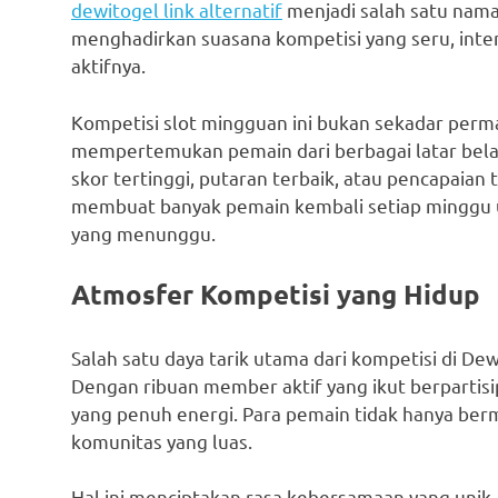
dewitogel link alternatif
menjadi salah satu nama 
menghadirkan suasana kompetisi yang seru, inte
aktifnya.
Kompetisi slot mingguan ini bukan sekadar perma
mempertemukan pemain dari berbagai latar bela
skor tertinggi, putaran terbaik, atau pencapaian 
membuat banyak pemain kembali setiap minggu un
yang menunggu.
Atmosfer Kompetisi yang Hidup
Salah satu daya tarik utama dari kompetisi di
Dew
Dengan ribuan member aktif yang ikut berpartisi
yang penuh energi. Para pemain tidak hanya berma
komunitas yang luas.
Hal ini menciptakan rasa kebersamaan yang unik.