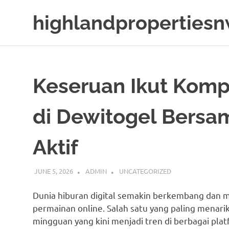
Skip
highlandproperties
to
content
Keseruan Ikut Komp
di Dewitogel Bers
Aktif
JUNE 5, 2026
ADMIN
UNCATEGORIZED
Dunia hiburan digital semakin berkembang dan 
permainan online. Salah satu yang paling menari
mingguan yang kini menjadi tren di berbagai plat