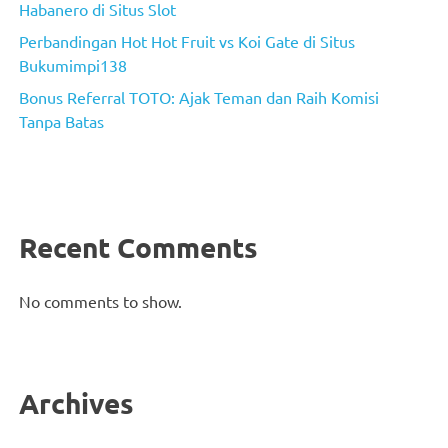
Habanero di Situs Slot
Perbandingan Hot Hot Fruit vs Koi Gate di Situs
Bukumimpi138
Bonus Referral TOTO: Ajak Teman dan Raih Komisi
Tanpa Batas
Recent Comments
No comments to show.
Archives