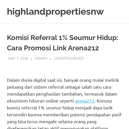
Skip
highlandpropertiesnw
to
content
Komisi Referral 1% Seumur Hidup:
Cara Promosi Link Arena212
MAY 7, 2026
ADMIN
UNCATEGORIZED
Dalam dunia digital saat ini, banyak orang mulai melirik
peluang dari sistem referral sebagai salah satu cara
mendapatkan penghasilan tambahan, termasuk dalam
ekosistem hiburan online seperti
arena212
. Konsep
komisi referral 1% seumur hidup menjadi daya tarik
tersendiri karena memberikan potensi pendapatan pasif
yang bisa terus mengalir selama orang yang
direferensikan tetap aktif menggunakan platform