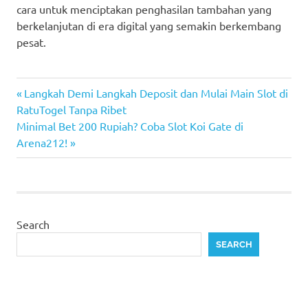
cara untuk menciptakan penghasilan tambahan yang
berkelanjutan di era digital yang semakin berkembang
pesat.
Previous
Post
Langkah Demi Langkah Deposit dan Mulai Main Slot di
Post:
RatuTogel Tanpa Ribet
navigation
Next
Minimal Bet 200 Rupiah? Coba Slot Koi Gate di
Post:
Arena212!
Search
SEARCH