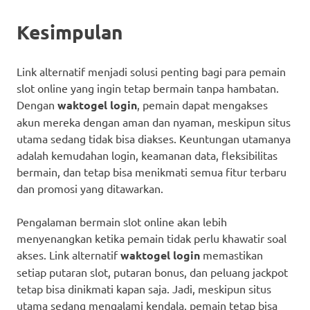
Kesimpulan
Link alternatif menjadi solusi penting bagi para pemain
slot online yang ingin tetap bermain tanpa hambatan.
Dengan
waktogel login
, pemain dapat mengakses
akun mereka dengan aman dan nyaman, meskipun situs
utama sedang tidak bisa diakses. Keuntungan utamanya
adalah kemudahan login, keamanan data, fleksibilitas
bermain, dan tetap bisa menikmati semua fitur terbaru
dan promosi yang ditawarkan.
Pengalaman bermain slot online akan lebih
menyenangkan ketika pemain tidak perlu khawatir soal
akses. Link alternatif
waktogel login
memastikan
setiap putaran slot, putaran bonus, dan peluang jackpot
tetap bisa dinikmati kapan saja. Jadi, meskipun situs
utama sedang mengalami kendala, pemain tetap bisa