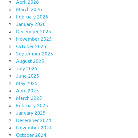
April 2026
March 2026
February 2026
January 2026
December 2025
November 2025
October 2025
September 2025
August 2025
July 2025
June 2025
May 2025
April 2025
March 2025
February 2025
January 2025
December 2024
November 2024
October 2024