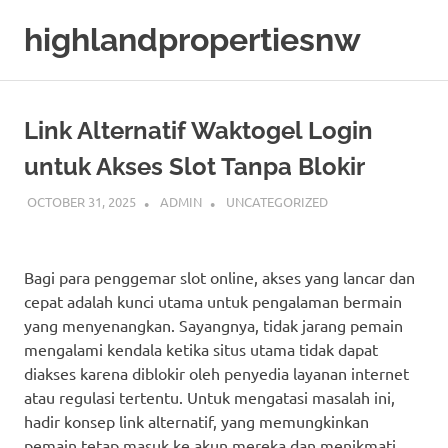
Skip
highlandpropertiesnw
to
content
Link Alternatif Waktogel Login
untuk Akses Slot Tanpa Blokir
OCTOBER 31, 2025
ADMIN
UNCATEGORIZED
Bagi para penggemar slot online, akses yang lancar dan
cepat adalah kunci utama untuk pengalaman bermain
yang menyenangkan. Sayangnya, tidak jarang pemain
mengalami kendala ketika situs utama tidak dapat
diakses karena diblokir oleh penyedia layanan internet
atau regulasi tertentu. Untuk mengatasi masalah ini,
hadir konsep link alternatif, yang memungkinkan
pemain tetap masuk ke akun mereka dan menikmati