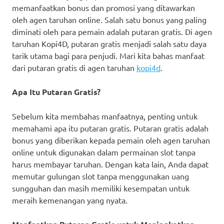
memanfaatkan bonus dan promosi yang ditawarkan
oleh agen taruhan online. Salah satu bonus yang paling
diminati oleh para pemain adalah putaran gratis. Di agen
taruhan Kopi4D, putaran gratis menjadi salah satu daya
tarik utama bagi para penjudi. Mari kita bahas manfaat
dari putaran gratis di agen taruhan
kopi4d
.
Apa Itu Putaran Gratis?
Sebelum kita membahas manfaatnya, penting untuk
memahami apa itu putaran gratis. Putaran gratis adalah
bonus yang diberikan kepada pemain oleh agen taruhan
online untuk digunakan dalam permainan slot tanpa
harus membayar taruhan. Dengan kata lain, Anda dapat
memutar gulungan slot tanpa menggunakan uang
sungguhan dan masih memiliki kesempatan untuk
meraih kemenangan yang nyata.