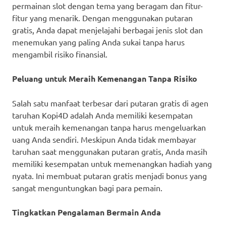
permainan slot dengan tema yang beragam dan fitur-
fitur yang menarik. Dengan menggunakan putaran
gratis, Anda dapat menjelajahi berbagai jenis slot dan
menemukan yang paling Anda sukai tanpa harus
mengambil risiko finansial.
Peluang untuk Meraih Kemenangan Tanpa Risiko
Salah satu manfaat terbesar dari putaran gratis di agen
taruhan Kopi4D adalah Anda memiliki kesempatan
untuk meraih kemenangan tanpa harus mengeluarkan
uang Anda sendiri. Meskipun Anda tidak membayar
taruhan saat menggunakan putaran gratis, Anda masih
memiliki kesempatan untuk memenangkan hadiah yang
nyata. Ini membuat putaran gratis menjadi bonus yang
sangat menguntungkan bagi para pemain.
Tingkatkan Pengalaman Bermain Anda