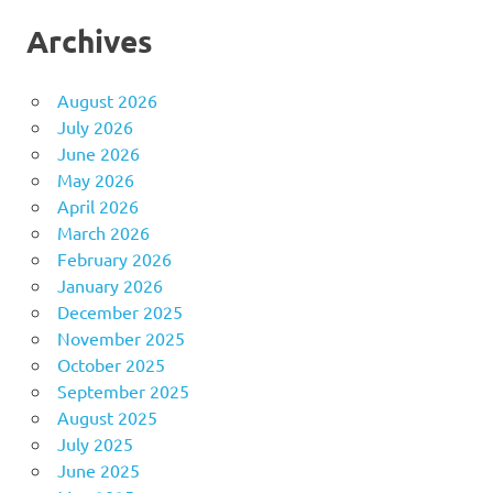
Archives
August 2026
July 2026
June 2026
May 2026
April 2026
March 2026
February 2026
January 2026
December 2025
November 2025
October 2025
September 2025
August 2025
July 2025
June 2025