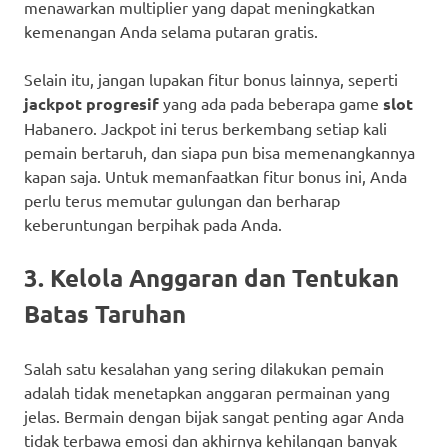
menawarkan multiplier yang dapat meningkatkan
kemenangan Anda selama putaran gratis.
Selain itu, jangan lupakan fitur bonus lainnya, seperti
jackpot progresif
yang ada pada beberapa game
slot
Habanero. Jackpot ini terus berkembang setiap kali
pemain bertaruh, dan siapa pun bisa memenangkannya
kapan saja. Untuk memanfaatkan fitur bonus ini, Anda
perlu terus memutar gulungan dan berharap
keberuntungan berpihak pada Anda.
3. Kelola Anggaran dan Tentukan
Batas Taruhan
Salah satu kesalahan yang sering dilakukan pemain
adalah tidak menetapkan anggaran permainan yang
jelas. Bermain dengan bijak sangat penting agar Anda
tidak terbawa emosi dan akhirnya kehilangan banyak