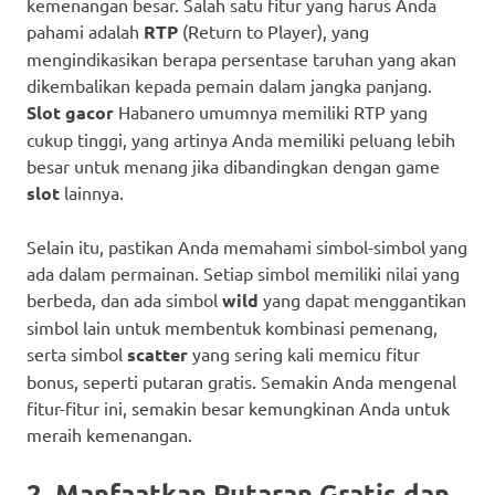
kemenangan besar. Salah satu fitur yang harus Anda
pahami adalah
RTP
(Return to Player), yang
mengindikasikan berapa persentase taruhan yang akan
dikembalikan kepada pemain dalam jangka panjang.
Slot gacor
Habanero umumnya memiliki RTP yang
cukup tinggi, yang artinya Anda memiliki peluang lebih
besar untuk menang jika dibandingkan dengan game
slot
lainnya.
Selain itu, pastikan Anda memahami simbol-simbol yang
ada dalam permainan. Setiap simbol memiliki nilai yang
berbeda, dan ada simbol
wild
yang dapat menggantikan
simbol lain untuk membentuk kombinasi pemenang,
serta simbol
scatter
yang sering kali memicu fitur
bonus, seperti putaran gratis. Semakin Anda mengenal
fitur-fitur ini, semakin besar kemungkinan Anda untuk
meraih kemenangan.
2. Manfaatkan Putaran Gratis dan