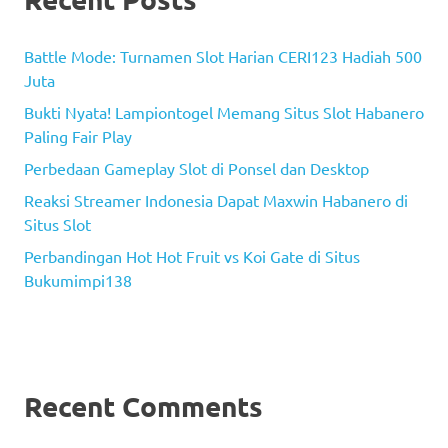
Battle Mode: Turnamen Slot Harian CERI123 Hadiah 500
Juta
Bukti Nyata! Lampiontogel Memang Situs Slot Habanero
Paling Fair Play
Perbedaan Gameplay Slot di Ponsel dan Desktop
Reaksi Streamer Indonesia Dapat Maxwin Habanero di
Situs Slot
Perbandingan Hot Hot Fruit vs Koi Gate di Situs
Bukumimpi138
Recent Comments