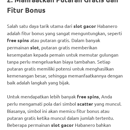
Fitur Bonus
Salah satu daya tarik utama dari
slot gacor
Habanero
adalah fitur bonus yang sangat menguntungkan, seperti
free spins
atau putaran gratis. Dalam banyak
permainan
slot
, putaran gratis memberikan
kesempatan kepada pemain untuk memutar gulungan
tanpa perlu mengeluarkan biaya tambahan. Setiap
putaran gratis memiliki potensi untuk menghasilkan
kemenangan besar, sehingga memanfaatkannya dengan
baik adalah langkah yang bijak.
Untuk mendapatkan lebih banyak
free spins
, Anda
perlu mengamati pola dari simbol
scatter
yang muncul.
Biasanya, simbol ini akan memicu fitur bonus atau
putaran gratis ketika muncul dalam jumlah tertentu.
Beberapa permainan
slot gacor
Habanero bahkan