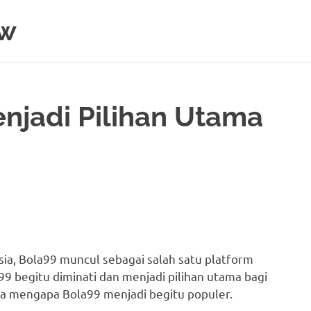
nw
jadi Pilihan Utama
esia, Bola99 muncul sebagai salah satu platform
9 begitu diminati dan menjadi pilihan utama bagi
ama mengapa Bola99 menjadi begitu populer.