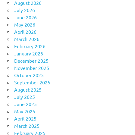
August 2026
July 2026
June 2026
May 2026
April 2026
March 2026
February 2026
January 2026
December 2025
November 2025
October 2025
September 2025
August 2025
July 2025
June 2025
May 2025
April 2025
March 2025
February 2025