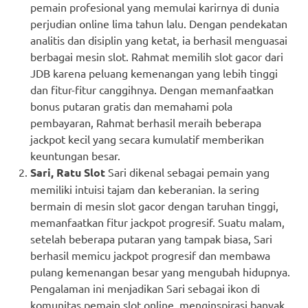
pemain profesional yang memulai karirnya di dunia
perjudian online lima tahun lalu. Dengan pendekatan
analitis dan disiplin yang ketat, ia berhasil menguasai
berbagai mesin slot. Rahmat memilih slot gacor dari
JDB karena peluang kemenangan yang lebih tinggi
dan fitur-fitur canggihnya. Dengan memanfaatkan
bonus putaran gratis dan memahami pola
pembayaran, Rahmat berhasil meraih beberapa
jackpot kecil yang secara kumulatif memberikan
keuntungan besar.
Sari, Ratu Slot
Sari dikenal sebagai pemain yang
memiliki intuisi tajam dan keberanian. Ia sering
bermain di mesin slot gacor dengan taruhan tinggi,
memanfaatkan fitur jackpot progresif. Suatu malam,
setelah beberapa putaran yang tampak biasa, Sari
berhasil memicu jackpot progresif dan membawa
pulang kemenangan besar yang mengubah hidupnya.
Pengalaman ini menjadikan Sari sebagai ikon di
komunitas pemain slot online, menginspirasi banyak