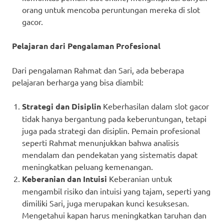
orang untuk mencoba peruntungan mereka di slot
gacor.
Pelajaran dari Pengalaman Profesional
Dari pengalaman Rahmat dan Sari, ada beberapa
pelajaran berharga yang bisa diambil:
Strategi dan Disiplin
Keberhasilan dalam slot gacor
tidak hanya bergantung pada keberuntungan, tetapi
juga pada strategi dan disiplin. Pemain profesional
seperti Rahmat menunjukkan bahwa analisis
mendalam dan pendekatan yang sistematis dapat
meningkatkan peluang kemenangan.
Keberanian dan Intuisi
Keberanian untuk
mengambil risiko dan intuisi yang tajam, seperti yang
dimiliki Sari, juga merupakan kunci kesuksesan.
Mengetahui kapan harus meningkatkan taruhan dan