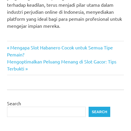
terhadap keadilan, terus menjadi pilar utama dalam
industri perjudian online di Indonesia, menyediakan
platform yang ideal bagi para pemain profesional untuk
mengejar impian mereka.
Previous
Post
Mengapa Slot Habanero Cocok untuk Semua Tipe
Post:
Pemain?
navigation
Next
Mengoptimalkan Peluang Menang di Slot Gacor: Tips
Post:
Terbukti
Search
SEARCH