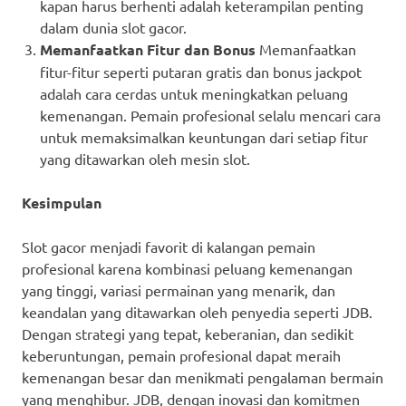
kapan harus berhenti adalah keterampilan penting
dalam dunia slot gacor.
Memanfaatkan Fitur dan Bonus
Memanfaatkan
fitur-fitur seperti putaran gratis dan bonus jackpot
adalah cara cerdas untuk meningkatkan peluang
kemenangan. Pemain profesional selalu mencari cara
untuk memaksimalkan keuntungan dari setiap fitur
yang ditawarkan oleh mesin slot.
Kesimpulan
Slot gacor menjadi favorit di kalangan pemain
profesional karena kombinasi peluang kemenangan
yang tinggi, variasi permainan yang menarik, dan
keandalan yang ditawarkan oleh penyedia seperti JDB.
Dengan strategi yang tepat, keberanian, dan sedikit
keberuntungan, pemain profesional dapat meraih
kemenangan besar dan menikmati pengalaman bermain
yang menghibur. JDB, dengan inovasi dan komitmen