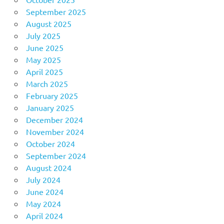
September 2025
August 2025
July 2025
June 2025
May 2025
April 2025
March 2025
February 2025
January 2025
December 2024
November 2024
October 2024
September 2024
August 2024
July 2024
June 2024
May 2024
April 2024