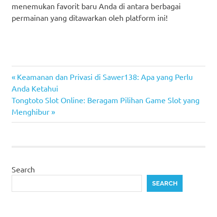
menemukan favorit baru Anda di antara berbagai
permainan yang ditawarkan oleh platform ini!
Previous
Post
Keamanan dan Privasi di Sawer138: Apa yang Perlu
Post:
Anda Ketahui
navigation
Next
Tongtoto Slot Online: Beragam Pilihan Game Slot yang
Post:
Menghibur
Search
SEARCH