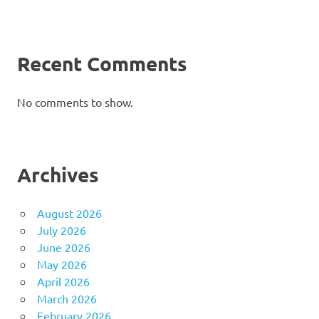
Recent Comments
No comments to show.
Archives
August 2026
July 2026
June 2026
May 2026
April 2026
March 2026
February 2026