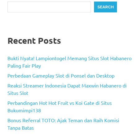
SEARCH
Recent Posts
Bukti Nyata! Lampiontogel Memang Situs Slot Habanero
Paling Fair Play
Perbedaan Gameplay Slot di Ponsel dan Desktop
Reaksi Streamer Indonesia Dapat Maxwin Habanero di
Situs Slot
Perbandingan Hot Hot Fruit vs Koi Gate di Situs
Bukumimpi138
Bonus Referral TOTO: Ajak Teman dan Raih Komisi
Tanpa Batas