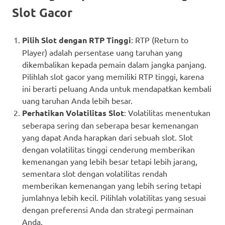
Slot Gacor
Pilih Slot dengan RTP Tinggi
: RTP (Return to
Player) adalah persentase uang taruhan yang
dikembalikan kepada pemain dalam jangka panjang.
Pilihlah slot gacor yang memiliki RTP tinggi, karena
ini berarti peluang Anda untuk mendapatkan kembali
uang taruhan Anda lebih besar.
Perhatikan Volatilitas Slot
: Volatilitas menentukan
seberapa sering dan seberapa besar kemenangan
yang dapat Anda harapkan dari sebuah slot. Slot
dengan volatilitas tinggi cenderung memberikan
kemenangan yang lebih besar tetapi lebih jarang,
sementara slot dengan volatilitas rendah
memberikan kemenangan yang lebih sering tetapi
jumlahnya lebih kecil. Pilihlah volatilitas yang sesuai
dengan preferensi Anda dan strategi permainan
Anda.