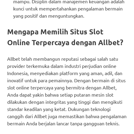
mampu. Disiplin dalam manajemen keuangan adalah
kunci untuk mempertahankan pengalaman bermain
yang positif dan menguntungkan.
Mengapa Memilih Situs Slot
Online Terpercaya dengan Allbet?
Allbet telah membangun reputasi sebagai salah satu
provider terkemuka dalam industri perjudian online
Indonesia, menyediakan platform yang aman, adil, dan
inovatif untuk para pemainnya. Dengan bermain di situs
slot online terpercaya yang bermitra dengan Allbet,
Anda dapat yakin bahwa setiap putaran mesin slot
dilakukan dengan integritas yang tinggi dan mengikuti
standar keadilan yang ketat. Dukungan teknologi
canggih dari Allbet juga memastikan bahwa pengalaman
bermain Anda berjalan lancar tanpa gangguan teknis.