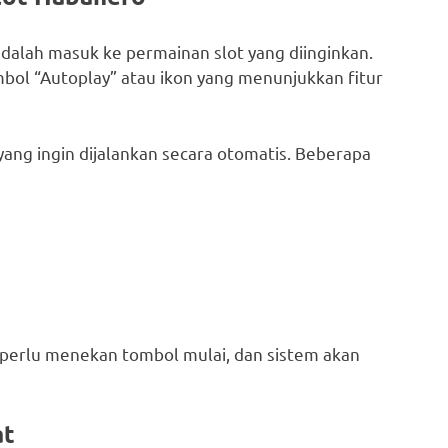
alah masuk ke permainan slot yang diinginkan.
mbol “Autoplay” atau ikon yang menunjukkan fitur
yang ingin dijalankan secara otomatis. Beberapa
 perlu menekan tombol mulai, dan sistem akan
at