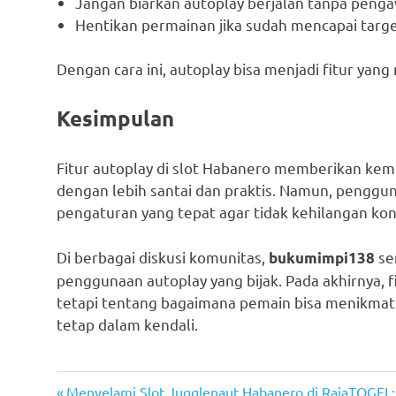
Jangan biarkan autoplay berjalan tanpa peng
Hentikan permainan jika sudah mencapai targe
Dengan cara ini, autoplay bisa menjadi fitur ya
Kesimpulan
Fitur autoplay di slot Habanero memberikan ke
dengan lebih santai dan praktis. Namun, penggu
pengaturan yang tepat agar tidak kehilangan kon
Di berbagai diskusi komunitas,
se
bukumimpi138
penggunaan autoplay yang bijak. Pada akhirnya,
tetapi tentang bagaimana pemain bisa menikmati
tetap dalam kendali.
Previous
Menyelami Slot Jugglenaut Habanero di RajaTOGEL: