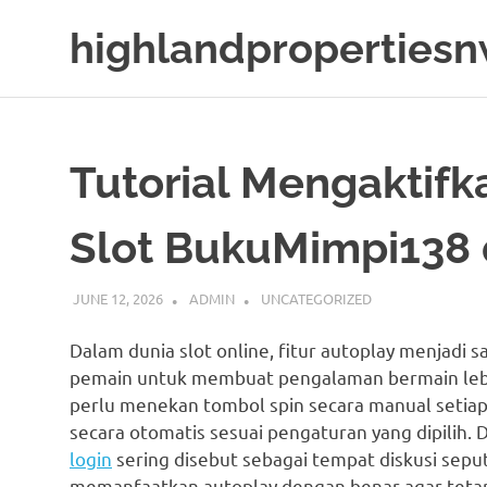
Skip
highlandproperties
to
content
Tutorial Mengaktifka
Slot BukuMimpi138
JUNE 12, 2026
ADMIN
UNCATEGORIZED
Dalam dunia slot online, fitur autoplay menjadi
pemain untuk membuat pengalaman bermain lebih p
perlu menekan tombol spin secara manual setiap
secara otomatis sesuai pengaturan yang dipilih.
login
sering disebut sebagai tempat diskusi seput
memanfaatkan autoplay dengan benar agar teta