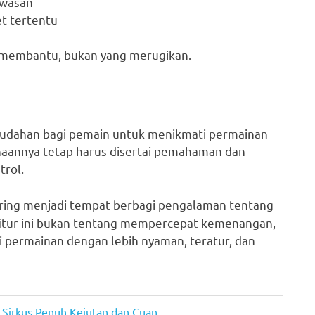
awasan
t tertentu
ng membantu, bukan yang merugikan.
mudahan bagi pemain untuk menikmati permainan
naannya tetap harus disertai pemahaman dan
trol.
ring menjadi tempat berbagi pengalaman tentang
 fitur ini bukan tentang mempercepat kemenangan,
 permainan dengan lebih nyaman, teratur, dan
 Sirkus Penuh Kejutan dan Cuan