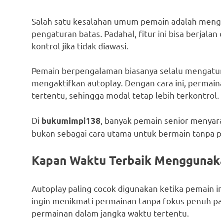
Salah satu kesalahan umum pemain adalah meng
pengaturan batas. Padahal, fitur ini bisa berja
kontrol jika tidak diawasi.
Pemain berpengalaman biasanya selalu mengatu
mengaktifkan autoplay. Dengan cara ini, permain
tertentu, sehingga modal tetap lebih terkontrol.
Di
, banyak pemain senior menyar
bukumimpi138
bukan sebagai cara utama untuk bermain tanpa 
Kapan Waktu Terbaik Menggunak
Autoplay paling cocok digunakan ketika pemain i
ingin menikmati permainan tanpa fokus penuh pad
permainan dalam jangka waktu tertentu.