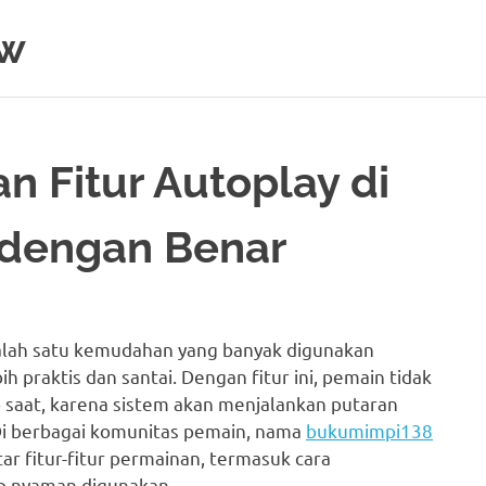
nw
n Fitur Autoplay di
 dengan Benar
 salah satu kemudahan yang banyak digunakan
raktis dan santai. Dengan fitur ini, pemain tidak
 saat, karena sistem akan menjalankan putaran
 Di berbagai komunitas pemain, nama
bukumimpi138
ar fitur-fitur permainan, termasuk cara
p nyaman digunakan.