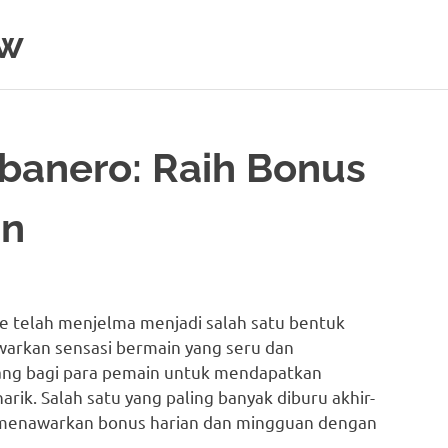
nw
abanero: Raih Bonus
an
ine telah menjelma menjadi salah satu bentuk
warkan sensasi bermain yang seru dan
ng bagi para pemain untuk mendapatkan
k. Salah satu yang paling banyak diburu akhir-
menawarkan bonus harian dan mingguan dengan