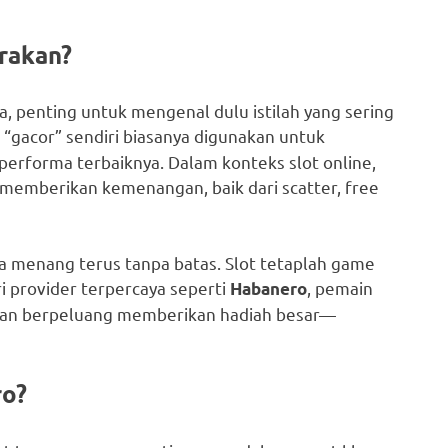
rakan?
a, penting untuk mengenal dulu istilah yang sering
a “gacor” sendiri biasanya digunakan untuk
erforma terbaiknya. Dalam konteks slot online,
 memberikan kemenangan, baik dari scatter, free
sa menang terus tanpa batas. Slot tetaplah game
i provider terpercaya seperti
, pemain
Habanero
, dan berpeluang memberikan hadiah besar—
ro?