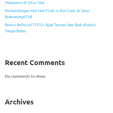
Habanero di Situs Slot
Perbandingan Hot Hot Fruit vs Koi Gate di Situs
Bukumimpi138
Bonus Referral TOTO: Ajak Teman dan Raih Komisi
Tanpa Batas
Recent Comments
No comments to show.
Archives