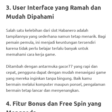
3. User Interface yang Ramah dan
Mudah Dipahami
Salah satu kelebihan dari slot Habanero adalah
tampilannya yang sederhana namun tetap menarik. Bagi
pemain pemula, ini menjadi keuntungan tersendiri
karena tidak perlu belajar terlalu banyak untuk
memahami cara kerja game.
Ditambah dengan antarmuka gacor77 yang rapi dan
cepat, pengguna dapat dengan mudah menavigasi game
yang mereka inginkan tanpa bingung. Baik kamu
bermain melalui komputer maupun ponsel, pengalaman
bermain tetap lancar dan menyenangkan.
4. Fitur Bonus dan Free Spin yang