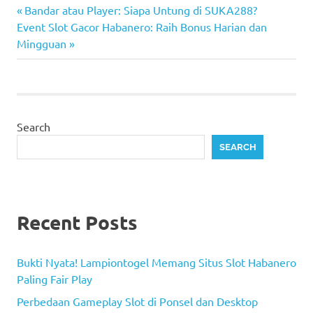
Previous
Post
Bandar atau Player: Siapa Untung di SUKA288?
Next
Post:
Event Slot Gacor Habanero: Raih Bonus Harian dan
navigation
Post:
Mingguan
Search
SEARCH
Recent Posts
Bukti Nyata! Lampiontogel Memang Situs Slot Habanero
Paling Fair Play
Perbedaan Gameplay Slot di Ponsel dan Desktop