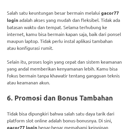
Salah satu keuntungan besar bermain melalui
gacor77
login
adalah akses yang mudah dan fleksibel. Tidak ada
batasan waktu dan tempat. Selama terhubung ke
internet, kamu bisa bermain kapan saja, baik dari ponsel
maupun laptop. Tidak perlu instal aplikasi tambahan
atau konfigurasi rumit.
Selain itu, proses login yang cepat dan sistem keamanan
yang andal memberikan kenyamanan lebih. Kamu bisa
fokus bermain tanpa khawatir tentang gangguan teknis
atau keamanan akun.
6. Promosi dan Bonus Tambahan
Tidak bisa dipungkiri bahwa salah satu daya tarik dari
platform slot online adalah bonus-bonusnya. Di sini,
gacor77 login
benar-benar memahami keinginan