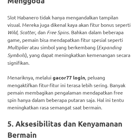
Menggoda
Slot Habanero tidak hanya mengandalkan tampilan
visual. Mereka juga dikenal kaya akan fitur bonus seperti
Wild
,
Scatter
, dan
Free Spins
. Bahkan dalam beberapa
game, pemain bisa mendapatkan fitur spesial seperti
Multiplier
atau simbol yang berkembang (
Expanding
Symbols
), yang dapat meningkatkan kemenangan secara
signifikan.
Menariknya, melalui
gacor77 login
, peluang
mengaktifkan fitur-fitur ini terasa lebih sering. Banyak
pemain membagikan pengalaman mendapatkan free
spin hanya dalam beberapa putaran saja. Hal ini tentu
meningkatkan rasa semangat saat bermain.
5. Aksesibilitas dan Kenyamanan
Bermain